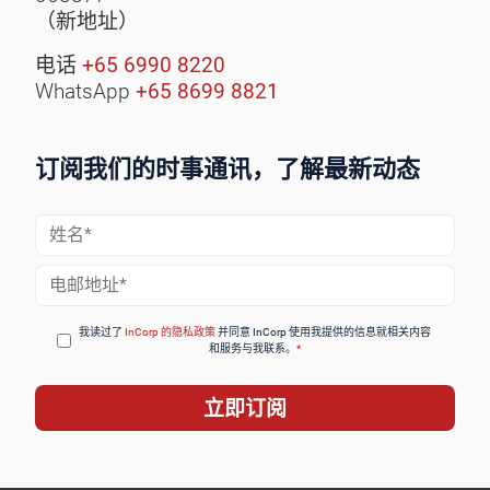
（新地址）
电话
+65 6990 8220
WhatsApp
+65 8699 8821
订阅我们的时事通讯，了解最新动态
姓
名
电
*
子
邮
我读过了
InCorp 的隐私政策
并同意 InCorp 使用我提供的信息就相关内容
和服务与我联系。
*
件
*