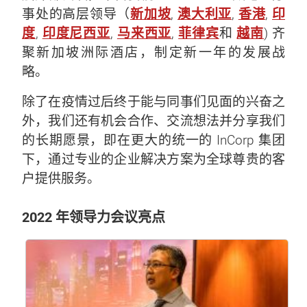
事处的高层领导（
新加坡
,
澳大利亚
,
香港
,
印
度
,
印度尼西亚
,
马来西亚
,
菲律宾
和
越南
) 齐
聚新加坡洲际酒店，制定新一年的发展战
略。
除了在疫情过后终于能与同事们见面的兴奋之
外，我们还有机会合作、交流想法并分享我们
的长期愿景，即在更大的统一的 InCorp 集团
下，通过专业的企业解决方案为全球尊贵的客
户提供服务。
2022 年领导力会议亮点