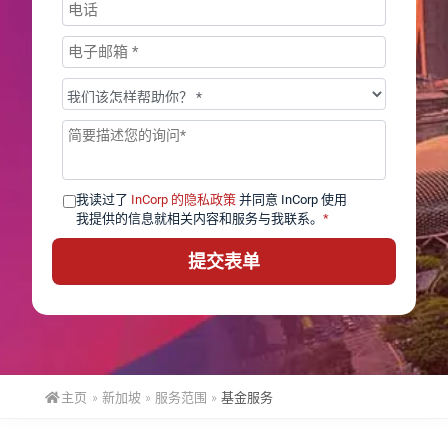
话
电
子
我
邮
们
件
留
能
*
言
为
*
您
我读过了
InCorp 的隐私政策
并同意 InCorp 使用
做
我提供的信息就相关内容和服务与我联系。
*
些
什
么？
*
主页
»
新加坡
»
服务范围
»
基金服务