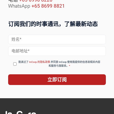
WhatsApp
+65 8699 8821
订阅我们的时事通讯，了解最新动态
姓
名
电
*
子
邮
我读过了
InCorp 的隐私政策
并同意 InCorp 使用我提供的信息就相关内容
和服务与我联系。
*
件
*