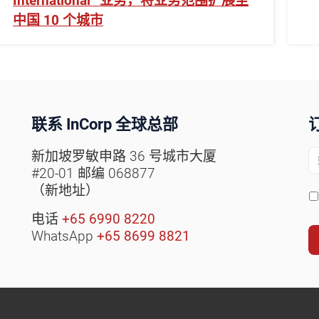
International” 业务，将业务范围扩展至
中国 10 个城市
联系 InCorp 全球总部
新加坡罗敏申路 36 号城市大厦
#20-01 邮编 068877
（新地址）
电话
+65 6990 8220
WhatsApp
+65 8699 8821