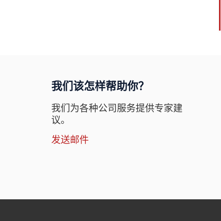
我们该怎样帮助你？
我们为各种公司服务提供专家建
议。
发送邮件