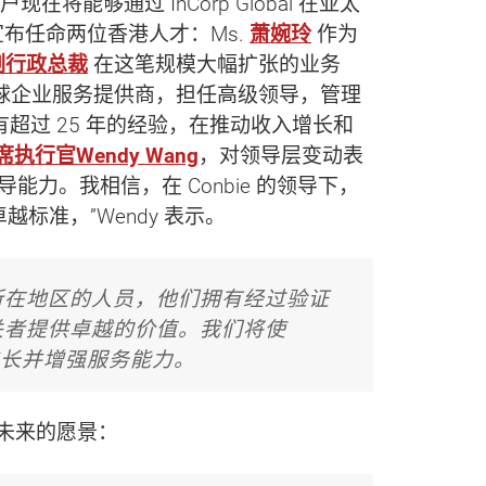
的客户现在将能够通过 InCorp Global 在亚太
布任命两位香港人才：Ms.
萧婉玲
作为
副行政总裁
在这笔规模大幅扩张的业务
家全球企业服务提供商，担任高级领导，管理
有超过 25 年的经验，在推动收入增长和
团首席执行官Wendy Wang
，对领导层变动表
导能力。我相信，在 Conbie 的领导下，
越标准，”Wendy 表示。
所在地区的人员，他们拥有经过验证
关者提供卓越的价值。我们将使
加速增长并增强服务能力。
公司未来的愿景：