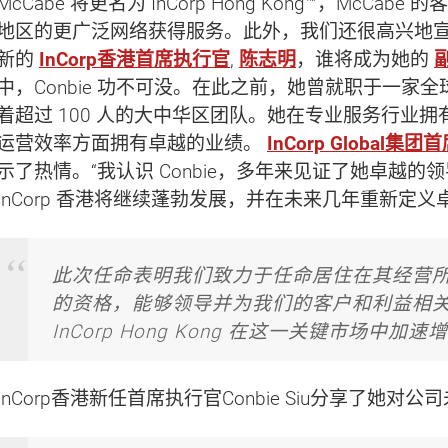
McCabe 将更名为 InCorp Hong Kong™，McCabe 
地区的更广泛网络获得服务。此外，我们还很高兴地宣
新的
InCorp香港首席执行官
,
陈志明
，谁将成为她的
中，Conbie 功不可没。在此之前，她曾就职于一
着超过 100 人的大中华区团队。她在专业服务行业拥
运营效率方面拥有卓越的业绩。
InCorp Global集
示了热情。“我认识 Conbie，多年来见证了她卓越的领
InCorp 香港将继续蓬勃发展，并在未来几年重新定义卓
此次任命表明我们致力于任命居住在其经营
的资格，能够领导并为我们的客户和利益相
InCorp Hong Kong 在这一关键市场中
InCorp香港新任首席执行官Conbie Siu分享了她对