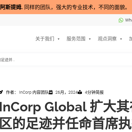
阿斯提姆
.
同样的团队，强大的专业技术，不同的面貌。
Wh
关于我们
服务范围
观点洞察
足迹并...
作者：
InCorp 内容团队
26月，2024
4分钟简报
InCorp Global 
区的足迹并任命首席执