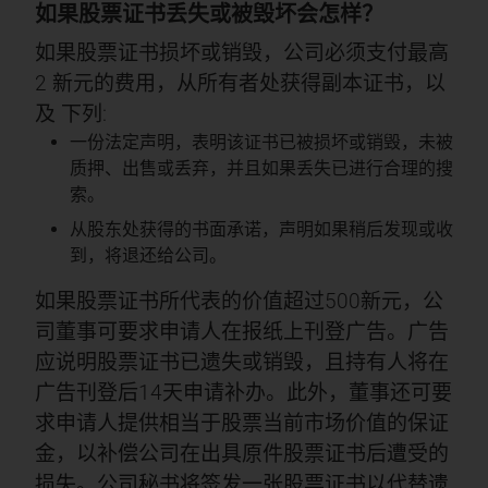
如果股票证书丢失或被毁坏会怎样？
如果股票证书损坏或销毁，公司必须支付最高
2 新元的费用，从所有者处获得副本证书，以
及
下列
:
一份法定声明，表明该证书已被损坏或销毁，未被
质押、出售或丢弃，并且如果丢失已进行合理的搜
索。
从股东处获得的书面承诺，声明如果稍后发现或收
到，将退还给公司。
如果股票证书所代表的价值超过500新元，公
司董事可要求申请人在报纸上刊登广告。广告
应说明股票证书已遗失或销毁，且持有人将在
广告刊登后14天申请补办。此外，董事还可要
求申请人提供相当于股票当前市场价值的保证
金，以补偿公司在出具原件股票证书后遭受的
损失。公司秘书将签发一张股票证书以代替遗