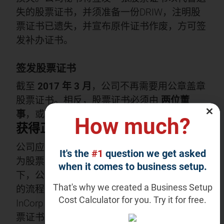
失的股票证书，并须准备一份DRIW，注明股
票证书已遗失，并宣布原件证书作废，方可签
发补办证书。
签发股票证书
截至
2017 年 3 月
，公司不再需要用公章盖章
股票证书。相反，股票证书必须由
两位董
事
，或通过
一名董事和一名公司秘书
.
How much?
获得正确的指导是关键
公司应确保其股票证书的发行正确且准确，因
It's the
#1
question we get asked
为股票证书是一份法律文件。在正确的指导
when it comes to business setup.
下，公司可以轻松了解在新加坡发行股票证书
That's why we created a Business Setup
的流程，并确保其股东受到保护。立即联系
Cost Calculator for you. Try it for free.
InCorp 的专家团队，妥善、及时地管理您的股
票证书！