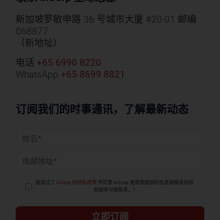
新加坡罗敏申路 36 号城市大厦 #20-01 邮编
068877
（新地址）
电话
+65 6990 8220
WhatsApp
+65 8699 8821
订阅我们的时事通讯，了解最新动态
姓
名
电
*
子
邮
我读过了
InCorp 的隐私政策
并同意 InCorp 使用我提供的信息就相关内容
和服务与我联系。
*
件
*