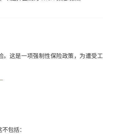
）保险。这是一项强制性保险政策，为遭受工
？
n it
Cost
这不包括：