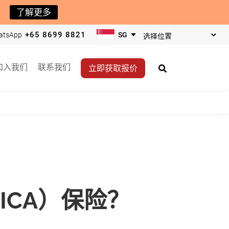
了解更多
+65 8699 8821
atsApp
选
择
您
加入我们
联系我们
立即获取报价
的
营
业
地
点
ICA）保险？