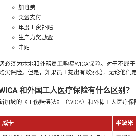
加班费
If you're not ready yet, you can do it later by using ou
奖金支付
"
GET A QUOTE NOW
" button at the top right p
website.
年度工资补贴
生产力奖励金
津贴
您必须为本地和外籍员工购买WICA保险。对于不属
购买保险。但是，如果员工提出有效索赔，无论他们
WICA 和外国工人医疗保险有什么区别？
新加坡的《工伤赔偿法》（WICA）和外籍工人医疗保
威卡
半波米