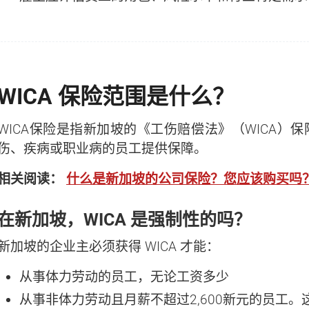
WICA 保险范围是什么？
WICA保险是指新加坡的《工伤赔偿法》（WICA
伤、疾病或职业病的员工提供保障。
How much?
相关阅读：
什么是新加坡的公司保险？您应该购买吗
在新加坡，WICA 是强制性的吗？
It's the
#1
question we get asked whe
comes to business setup.
新加坡的企业主必须获得 WICA 才能：
That's why we created a Business Setup 
从事体力劳动的员工，无论工资多少
Calculator for you. Try it for free.
从事非体力劳动且月薪不超过2,600新元的员工。